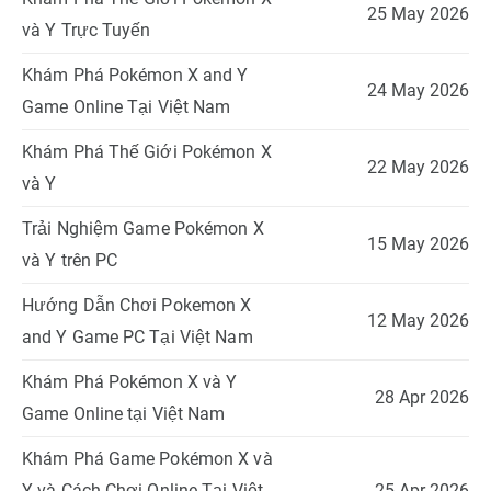
25 May 2026
và Y Trực Tuyến
Khám Phá Pokémon X and Y
24 May 2026
Game Online Tại Việt Nam
Khám Phá Thế Giới Pokémon X
22 May 2026
và Y
Trải Nghiệm Game Pokémon X
15 May 2026
và Y trên PC
Hướng Dẫn Chơi Pokemon X
12 May 2026
and Y Game PC Tại Việt Nam
Khám Phá Pokémon X và Y
28 Apr 2026
Game Online tại Việt Nam
Khám Phá Game Pokémon X và
Y và Cách Chơi Online Tại Việt
25 Apr 2026