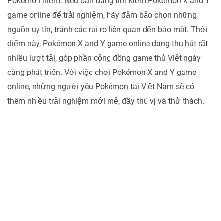
Pokémon hiếm. Nếu bạn đang tìm kiếm Pokémon X and Y
game online để trải nghiệm, hãy đảm bảo chọn những
nguồn uy tín, tránh các rủi ro liên quan đến bảo mật. Thời
điểm này, Pokémon X and Y game online đang thu hút rất
nhiều lượt tải, góp phần cộng đồng game thủ Việt ngày
càng phát triển. Với việc chơi Pokémon X and Y game
online, những người yêu Pokémon tại Việt Nam sẽ có
thêm nhiều trải nghiệm mới mẻ, đầy thú vị và thử thách.