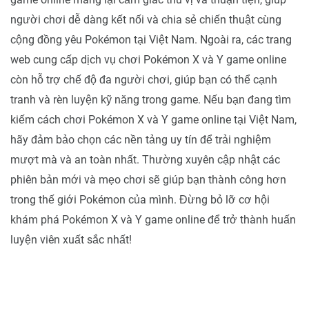
người chơi dễ dàng kết nối và chia sẻ chiến thuật cùng
cộng đồng yêu Pokémon tại Việt Nam. Ngoài ra, các trang
web cung cấp dịch vụ chơi Pokémon X và Y game online
còn hỗ trợ chế độ đa người chơi, giúp bạn có thể cạnh
tranh và rèn luyện kỹ năng trong game. Nếu bạn đang tìm
kiếm cách chơi Pokémon X và Y game online tại Việt Nam,
hãy đảm bảo chọn các nền tảng uy tín để trải nghiệm
mượt mà và an toàn nhất. Thường xuyên cập nhật các
phiên bản mới và mẹo chơi sẽ giúp bạn thành công hơn
trong thế giới Pokémon của mình. Đừng bỏ lỡ cơ hội
khám phá Pokémon X và Y game online để trở thành huấn
luyện viên xuất sắc nhất!