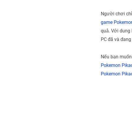
Người chơi chỉ 
game Pokemon
quả. Với dung 
PC đã và đang g
Nếu bạn muốn t
Pokemon Pika
Pokemon Pika