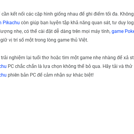
cần kết nối các cặp hình giống nhau để ghi điểm tối đa. Không ch
 Pikachu
còn giúp bạn luyện tập khả năng quan sát, tư duy log
lượng nhẹ, có thể cài đặt dễ dàng trên mọi máy tính,
game Pok
iữ vị trí số một trong lòng game thủ Việt.
rải nghiệm lại tuổi thơ hoặc tìm một game nhẹ nhàng để xả st
chu
PC chắc chắn là lựa chọn không thể bỏ qua. Hãy tải và th
chu
phiên bản PC để cảm nhận sự khác biệt!