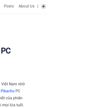
Posts
About Us
|
 PC
i Việt Nam nhờ
Pikachu
PC
biệt của phiên
 mọi lứa tuổi.