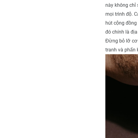
này không chỉ
mọi trình độ. 
hút cộng đồng
đó chính là đị
Đừng bỏ lỡ cơ
tranh và phấn 