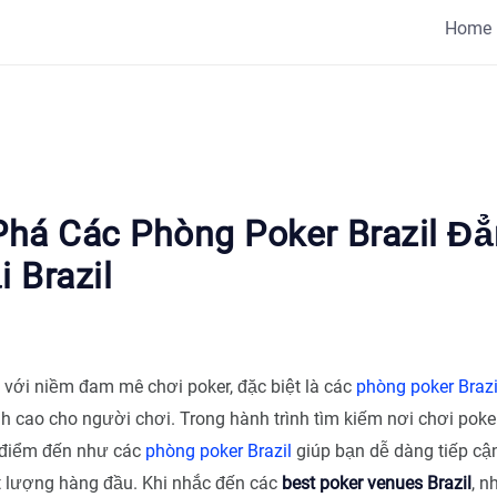
Home
há Các Phòng Poker Brazil Đ
i Brazil
ng với niềm đam mê chơi poker, đặc biệt là các
phòng poker Brazi
nh cao cho người chơi. Trong hành trình tìm kiếm nơi chơi poker 
 điểm đến như các
phòng poker Brazil
giúp bạn dễ dàng tiếp cận
t lượng hàng đầu. Khi nhắc đến các
best poker venues Brazil
, n