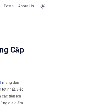
Posts
About Us
|
ẳng Cấp
l
mang đến
tốt nhất, việc
 các tiện ích
hững địa điểm