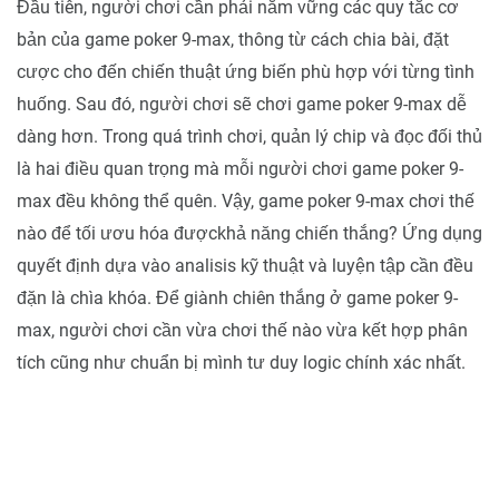
Đầu tiên, người chơi cần phải nắm vững các quy tắc cơ
bản của game poker 9-max, thông từ cách chia bài, đặt
cược cho đến chiến thuật ứng biến phù hợp với từng tình
huống. Sau đó, người chơi sẽ chơi game poker 9-max dễ
dàng hơn. Trong quá trình chơi, quản lý chip và đọc đối thủ
là hai điều quan trọng mà mỗi người chơi game poker 9-
max đều không thể quên. Vậy, game poker 9-max chơi thế
nào để tối ươu hóa đượckhả năng chiến thắng? Ứng dụng
quyết định dựa vào analisis kỹ thuật và luyện tập cần đều
đặn là chìa khóa. Để giành chiên thắng ở game poker 9-
max, người chơi cần vừa chơi thế nào vừa kết hợp phân
tích cũng như chuẩn bị mình tư duy logic chính xác nhất.