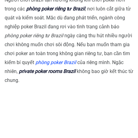
trong các
phòng poker riêng tư Brazil
, nơi luôn cắt giữa từ
quát và kiểm soát. Mặc dù đang phát triển, ngành công
nghiệp poker Brazil đang rơi vào tình trạng cảnh báo
phòng poker riêng tư Brazil
ngày càng thu hút nhiều người
chơi không muốn chơi sôi động. Nếu bạn muốn tham gia
chơi poker an toàn trong không gian riêng tư, bạn cần tìm
kiếm bí quyết
phòng poker Brazil
của riêng mình. Ngặc
nhiên,
private poker rooms Brazil
không bao giờ kết thúc từ
chung.