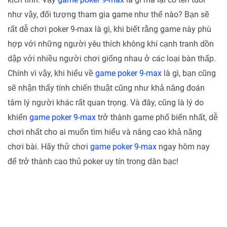
như vậy, đối tượng tham gia game như thế nào? Bạn sẽ
rất dễ chơi poker 9-max là gì, khi biết rằng game này phù
hợp với những người yêu thích không khí cạnh tranh dồn
dập với nhiều người chơi giống nhau ở các loại bàn thấp.
Chính vì vậy, khi hiểu về
game poker 9-max
là gì, bạn cũng
sẽ nhận thấy tính chiến thuật cũng như khả năng đoán
tâm lý người khác rất quan trọng. Và đây, cũng là lý do
khiến
game poker 9-max
trở thành game phổ biến nhất, dễ
chơi nhất cho ai muốn tìm hiểu và nâng cao khả năng
chơi bài. Hãy thử chơi
game poker 9-max
ngay hôm nay
để trở thành cao thủ poker uy tín trong dân bạc!